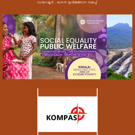
ഡയറക്ടർ , ഖനന ഭൂവിജ്ഞാന വകുപ്പ്