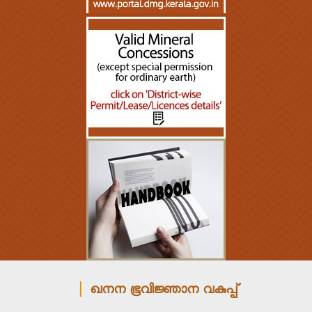
ഖനന ഭൂവിജ്ഞാന വകുപ്പ്