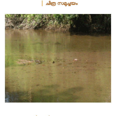
ചിത്ര സമുച്ചയം